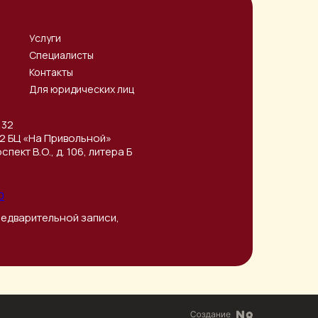
Услуги
Специалисты
Контакты
Для юридических лиц
 32
/32 БЦ «На Привольной»
пект В.О., д. 106, литера Б
0
 предварительной записи,