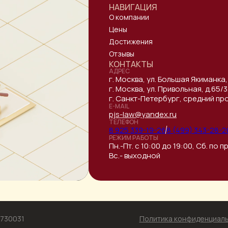
НАВИГАЦИЯ
О компании
Цены
Достижения
Отзывы
КОНТАКТЫ
АДРЕС
г. Москва, ул. Большая Якиманка,
г. Москва, ул. Привольная, д.65
г. Санкт-Петербург, средний прос
E-MAIL
pjs-law@yandex.ru
ТЕЛЕФОН
8 925 339-19-26
8 (499) 343-28-2
РЕЖИМ РАБОТЫ
Пн.-Пт. с 10:00 до 19:00, Сб. по
Вс.- выходной
6730031
Политика конфиденциал