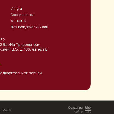
Услуги
Специалисты
Контакты
Для юридических лиц
 32
/32 БЦ «На Привольной»
пект В.О., д. 106, литера Б
0
 предварительной записи,
ьности