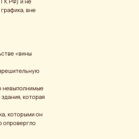
ГК РФ) и не
 графика, вне
ьстве «вины
разрешительную
ло невыполнимые
здания, которая
ка, которыми он
то опровергло