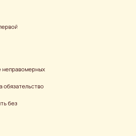
 первой
ие неправомерных
ка обязательство
ть без