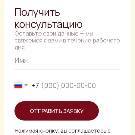
Юридическая
консультация
Специалисты компании PJS готовы
прийти на помощь тому, кто находится
в сложной правовой ситуации.
Правовой анализ
документов
Опытный юрист, специализирующийся
на правовом анализе документов не
только выявит негативные
последствия
Составление договора
купли-продажи