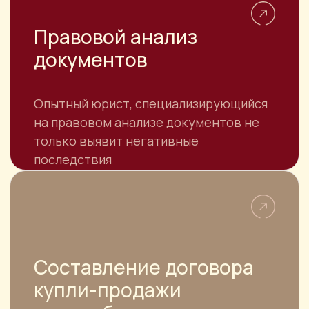
Цены
Достижения
Отзывы
Услуги
Специалисты
Контакты
Для юридических лиц
КОНТАКТЫ
АДРЕС
г. Москва, ул. Большая Якиманка, 32
г. Москва, ул. Привольная, д.65/32 БЦ
«На Привольной»
г. Санкт-Петербург, средний
проспект В.О., д. 106, литера Б
E-MAIL
pjs-law@yandex.ru
ТЕЛЕФОН
8 925 339-19-26
8 (499) 343-28-20
РЕЖИМ РАБОТЫ
Пн.-Пт. с 10:00 до 19:00, Сб. по
предварительной записи,
Вс.- выходной