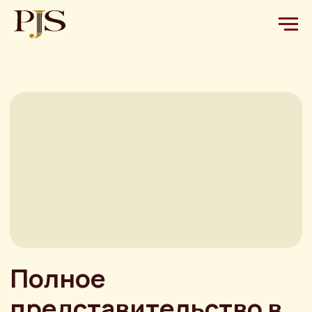
Полное
представительство в
суде кассационной
инстанции