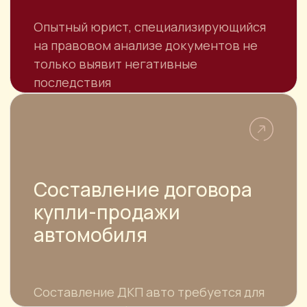
Специалисты
Контакты
Для юридических лиц
КОНТАКТЫ
АДРЕС
г. Москва, ул. Большая Якиманка, 32
г. Москва, ул. Привольная, д.65/32 БЦ
«На Привольной»
г. Санкт-Петербург, средний
проспект В.О., д. 106, литера Б
E-MAIL
pjs-law@yandex.ru
ТЕЛЕФОН
8 925 339-19-26
8 (499) 343-28-20
РЕЖИМ РАБОТЫ
Пн.-Пт. с 10:00 до 19:00, Сб. по
предварительной записи,
Вс.- выходной
© Все права защищены, ООО "ПИ ДЖИ ЭС"