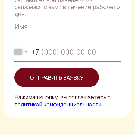
Специалисты компании PJS готовы
прийти на помощь тому, кто находится
в сложной правовой ситуации.
Правовой анализ
документов
Опытный юрист, специализирующийся
на правовом анализе документов не
только выявит негативные
последствия
Составление договора
купли-продажи
автомобиля
Составление ДКП авто требуется для