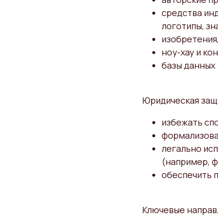
средства ин
логотипы, зн
изобретения
ноу-хау и к
базы данных
Юридическая защ
избежать сп
формализоват
легально ис
(например, ф
обеспечить п
Ключевые направ