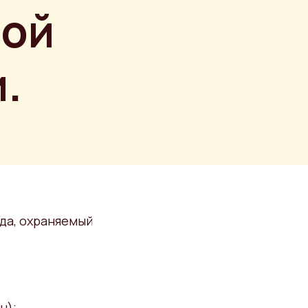
ной
.
да, охраняемый
н);