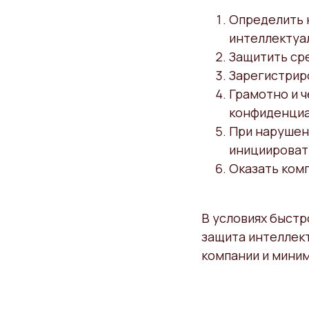
Определить 
интеллектуа
Защитить ср
Зарегистриро
Грамотно и 
конфиденциа
При нарушени
инициироват
Оказать ком
В условиях быст
защита интеллек
компании и мини