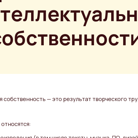
теллектуаль
собственности
 собственность — это результат творческого тру
 относятся:
оизведения (в том числе тексты, музыка, ПО, дизай