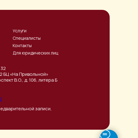
Услуги
Специалисты
Контакты
Для юридических лиц
 32
/32 БЦ «На Привольной»
пект В.О., д. 106, литера Б
0
 предварительной записи,