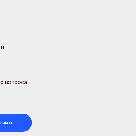
он
о вопроса
авить