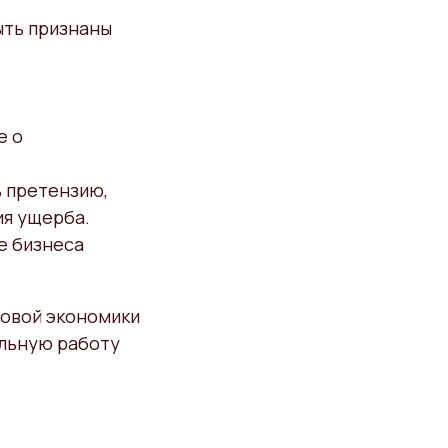
ыть признаны
е о
ь претензию,
ия ущерба.
е бизнеса
ровой экономики
ильную работу