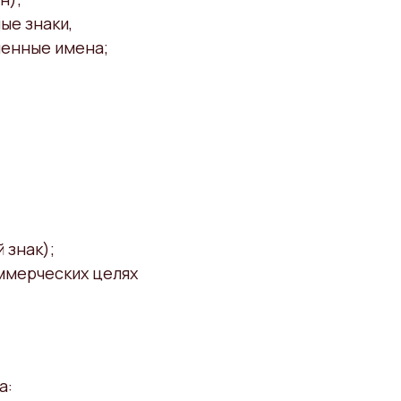
ые знаки,
менные имена;
 знак);
ммерческих целях
а: