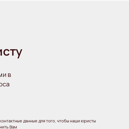
исту
ми в
оса
контактные данные для того, чтобы наши юристы
нить Вам