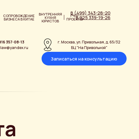
8 (499) 343-28-20
ВНУТРЕННЯЯ
СОПРОВОЖДЕНИЕ
ГЧП-
8 925 339-19-26
КУХНЯ
БИЗНЕСА В КИТАЕ
ПРОЕКТЫ
ЮРИСТОВ
916 357-08-13
г. Москва, ул. Привольная, д. 65/32
-law@yandex.ru
БЦ "На Привольной"
Записаться на консультацию
та