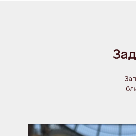
Зад
Зап
бл