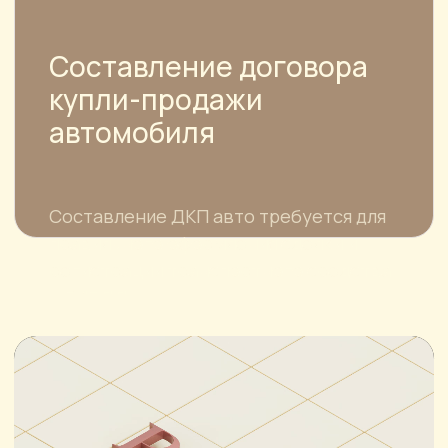
«На Привольной»
г. Санкт-Петербург, средний
проспект В.О., д. 106, литера Б
E-MAIL
pjs-law@yandex.ru
ТЕЛЕФОН
8 925 339-19-26
8 (499) 343-28-20
РЕЖИМ РАБОТЫ
Пн.-Пт. с 10:00 до 19:00, Сб. по
предварительной записи,
Вс.- выходной
© Все права защищены, ООО "ПИ ДЖИ ЭС"
ИНН 7726730031
Политика конфиденциальности