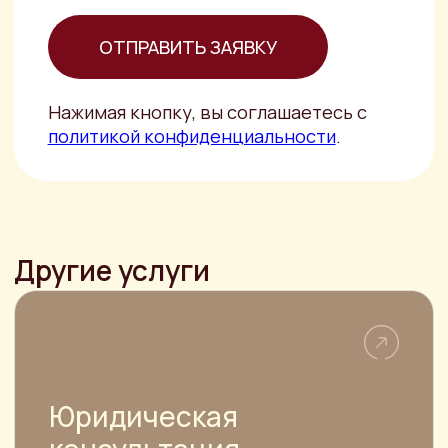
Опытный юрист, специализирующийся
на правовом анализе документов не
только выявит негативные
последствия
Составление договора
купли-продажи
автомобиля
Составление ДКП авто требуется для
правильного оформления сделки и
регистрации транспортного средства
в ГИБДД