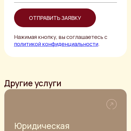
Опытный юрист, специализирующийся
на правовом анализе документов не
только выявит негативные
последствия
Составление договора
купли-продажи
автомобиля
Составление ДКП авто требуется для
правильного оформления сделки и
регистрации транспортного средства
в ГИБДД