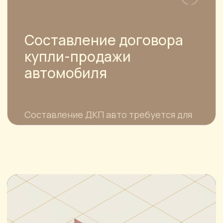
«На Привольной»
г. Санкт-Петербург, средний
проспект В.О., д. 106, литера Б
E-MAIL
pjs-law@yandex.ru
ТЕЛЕФОН
8 925 339-19-26
8 (499) 343-28-20
РЕЖИМ РАБОТЫ
Пн.-Пт. с 10:00 до 19:00, Сб. по
предварительной записи,
Вс.- выходной
© Все права защищены, ООО "ПИ ДЖИ ЭС"
ИНН 7726730031
Политика конфиденциальности