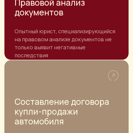
Отзывы
Услуги
Специалисты
Контакты
Для юридических лиц
КОНТАКТЫ
АДРЕС
г. Москва, ул. Большая Якиманка, 32
г. Москва, ул. Привольная, д.65/32 БЦ
«На Привольной»
г. Санкт-Петербург, средний
проспект В.О., д. 106, литера Б
E-MAIL
pjs-law@yandex.ru
ТЕЛЕФОН
8 925 339-19-26
8 (499) 343-28-20
РЕЖИМ РАБОТЫ
Пн.-Пт. с 10:00 до 19:00, Сб. по
предварительной записи,
Вс.- выходной