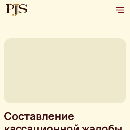
Составление
кассационной жалобы
и ознакомление с
материалами дела