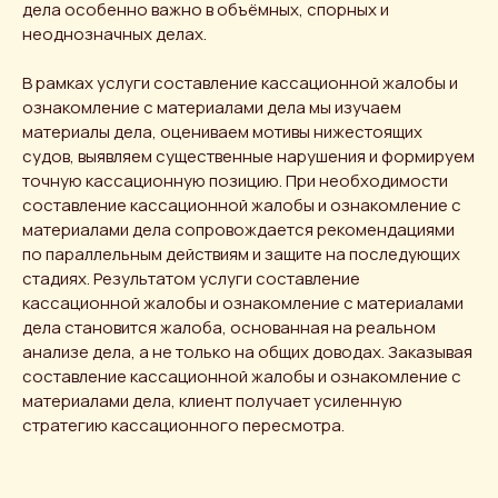
дела особенно важно в объёмных, спорных и
неоднозначных делах.
В рамках услуги составление кассационной жалобы и
ознакомление с материалами дела мы изучаем
материалы дела, оцениваем мотивы нижестоящих
судов, выявляем существенные нарушения и формируем
точную кассационную позицию. При необходимости
составление кассационной жалобы и ознакомление с
материалами дела сопровождается рекомендациями
по параллельным действиям и защите на последующих
стадиях. Результатом услуги составление
кассационной жалобы и ознакомление с материалами
дела становится жалоба, основанная на реальном
анализе дела, а не только на общих доводах. Заказывая
составление кассационной жалобы и ознакомление с
материалами дела, клиент получает усиленную
Получить
стратегию кассационного пересмотра.
консультацию
Оставьте свои данные — мы
свяжемся с вами в течение рабочего