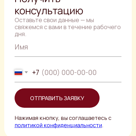
консультация
Специалисты компании PJS готовы
прийти на помощь тому, кто находится
в сложной правовой ситуации.
Правовой анализ
документов
Опытный юрист, специализирующийся
на правовом анализе документов не
только выявит негативные
последствия
Составление договора
купли-продажи
автомобиля