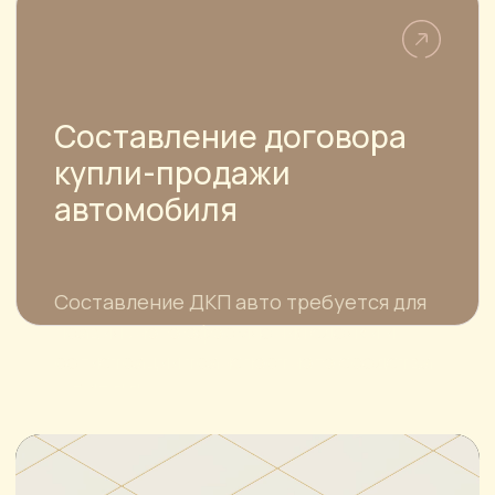
г. Москва, ул. Большая Якиманка, 32
г. Москва, ул. Привольная, д.65/32 БЦ
«На Привольной»
г. Санкт-Петербург, средний
проспект В.О., д. 106, литера Б
E-MAIL
pjs-law@yandex.ru
ТЕЛЕФОН
8 925 339-19-26
8 (499) 343-28-20
РЕЖИМ РАБОТЫ
Пн.-Пт. с 10:00 до 19:00, Сб. по
предварительной записи,
Вс.- выходной
© Все права защищены, ООО "ПИ ДЖИ ЭС"
ИНН 7726730031
Политика конфиденциальности