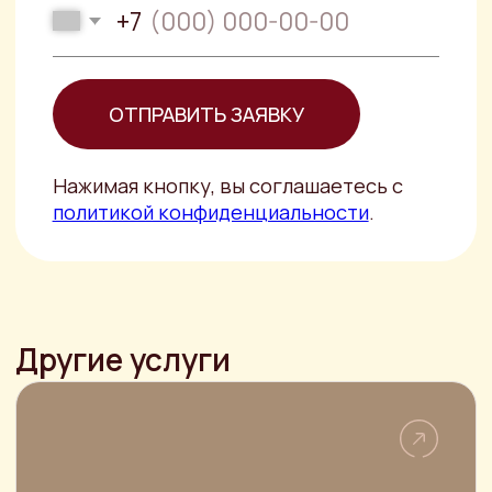
документов
Опытный юрист, специализирующийся
на правовом анализе документов не
только выявит негативные
последствия
Составление договора
купли-продажи
автомобиля
Составление ДКП авто требуется для
правильного оформления сделки и
регистрации транспортного средства
в ГИБДД