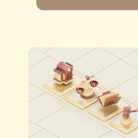
Специалисты компании PJS готовы прийт
на помощь тому, кто находится в
сложной правовой ситуации.