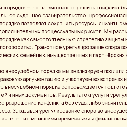
м порядке
— это возможность решить конфликт бы
тельное судебное разбирательство. Профессионал
порядке позволяет сохранить ресурсы, снизить э
 дополнительных процессуальных рисков. Мы рас
 порядке как самостоятельную стратегию защиты 
 «поговорить». Грамотное урегулирование спора в
ческих, семейных, имущественных и партнёрских 
 во внесудебном порядке мы анализируем позиции 
авовую аргументацию и участвуем во встречах и
о внесудебном порядке сопровождается подготов
ей и иных документов. Результатом услуги урегу
бо разрешение конфликта без суда, либо значител
есса. Заказывая урегулирование спора во внесуде
ь интересы с меньшими временными и финансовым