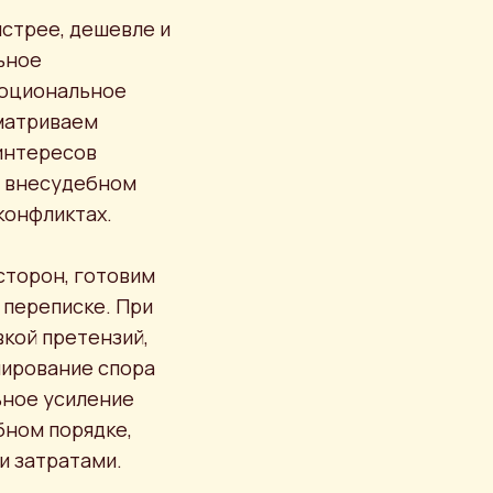
стрее, дешевле и
ьное
моциональное
сматриваем
интересов
о внесудебном
конфликтах.
сторон, готовим
 переписке. При
кой претензий,
лирование спора
ьное усиление
бном порядке,
и затратами.