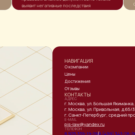
выявит негативные последствия
и
НАВИГАЦИЯ
О компании
Цены
Достижения
Отзывы
КОНТАКТЫ
АДРЕС
г. Москва, ул. Большая Якиманка,
г. Москва, ул. Привольная, д.65
г. Санкт-Петербург, средний прос
E-MAIL
pjs-law@yandex.ru
ТЕЛЕФОН
8 925 339-19-26
8 (499) 343-28-2