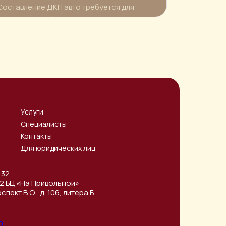
Составление ДКП авто требуется для
правильного оформления сделки и
регистрации транспортного средства в
ГИБДД
Услуги
Специалисты
Контакты
Для юридических лиц
 32
/32 БЦ «На Привольной»
пект В.О., д. 106, литера Б
0